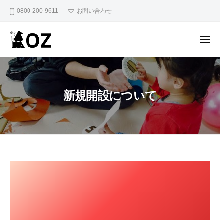
O
ー
コ
0800-200-9611
お問い合わせ
Z
ン
デ
テ
イ
メ
ン
ニ
ュ
O
こ
ツ
ー
Z
ど
へ
も
デ
ス
新規開設について
か
イ
キ
ら
ッ
大
プ
人
ま
で
新
一
貫
規
し
開
て
通