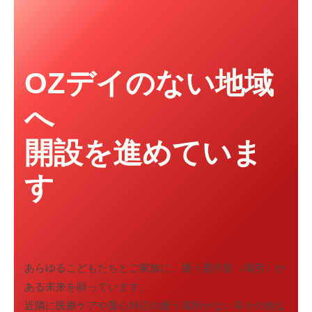
設
え
に
る
医
つ
療
OZデイのない地域
い
ケ
ア
て
へ
対
2025
応
開設を進めていま
年
の
3
重
す
月
症
19
心
日
身
by
障
ozday
害
あらゆるこどもたちとご家族に、通う選択肢（場所）が
児
ある未来を願っています。
者
近隣に医療ケアや重心対応の通う場所がない等その他な
デ