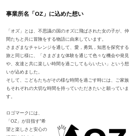
と
え
は？
る
事業所名「OZ」に込めた想い
医
2020
療
「オズ」とは、不思議の国のオズに飛ばされた女の子が、仲
年
ケ
間たちと共に冒険をする物語に由来しています。
12
ア
月
さまざまなチャレンジを通して、愛，勇気，知恵を探究する
対
1
旅と同じ様に、「さまざまな体験を通じて色々な機会や発見
応
日
や、友達と共に楽しい時間を過ごしてもらいたい」という想
の
by
いが込めました。
重
ozday
そして、こどもたちがその様な時間を過ごす時には、ご家族
症
もそれぞれの大切な時間を持っていただきたいと願っていま
心
す。
身
障
害
ロゴマークには、
児
「OZ」が目指す”希
者
望と楽しさと安心の
デ