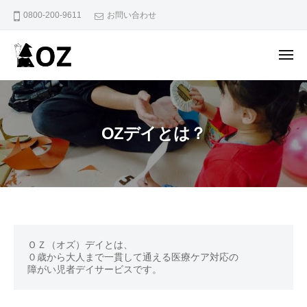
O
ー
コ
0800-200-9611
お問い合わせ
Z
ン
デ
テ
イ
メ
ン
ニ
ュ
O
こ
ツ
ー
Z
ど
へ
も
デ
ス
OZデイとは？
か
イ
キ
ら
ッ
大
プ
人
ま
で
OZ
一
ＯＺ（オズ）デイとは、

貫
デ
０歳から大人まで一貫して通える医療ケア対応の

し
障がい児者デイサービスです。
イ
て
通